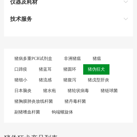
仪器及耗材
技术服务
猪病多重PCR试剂盒
非洲猪瘟
猪瘟
口蹄疫
猪蓝耳
猪圆环
猪伪狂犬
猪细小
猪流感
猪腹泻
猪戊型肝炎
日本脑炎
猪水疱
猪轮状病毒
猪链球菌
猪胸膜肺炎放线杆菌
猪丹毒杆菌
副猪嗜血杆菌
钩端螺旋体