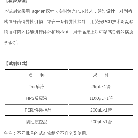
【检验原理】
本试剂盒采用TaqMan探针法实时荧光PCR技术，通过设计一对副猪
嗜血杆菌特异性引物，结合一条特异性探针，用荧光PCR技术对副猪
嗜血杆菌的核酸进行体外扩增检测，用于临床上对可疑感染者的病原
学诊断。
【试剂组成】
名 称
规 格
Taq酶液
25μL×1管
HPS反应液
1100μL×1管
HPS阳性质控品
200μL×1管
阴性质控品
200μL×1管
备注：不同批号的试剂盒组分不宜交叉使用。