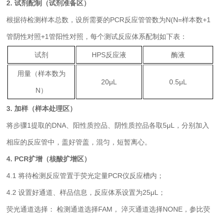
2. 试剂配制（试剂准备区）
根据待检测样本总数，设所需要的PCR反应管管数为N(N=样本数+1
管阴性对照+1管阳性对照，每个测试反应体系配制如下表：
试剂
HPS反应液
酶液
用量（样本数为
20μL
0.5μL
N）
3. 加样（样本处理区）
将步骤1提取的DNA、阳性质控品、阴性质控品各取5μL，分别加入
相应的反应管中，盖好管盖，混匀，短暂离心。
4. PCR扩增（核酸扩增区）
4.1 将待检测反应管置于荧光定量PCR仪反应槽内；
4.2 设置好通道、样品信息，反应体系设置为25μL；
荧光通道选择： 检测通道选择FAM， 淬灭通道选择NONE，参比荧