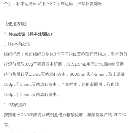
个月，标本运送应采用2~8℃冰袋运输，严禁反复冻融。
【使用方法】
1. 样品处理（样本处理区）
1.1样本前处理
组织样品：每份组织分别从3个不同的位置称取样品约1g，手术剪剪
碎混匀后取0.5g于研磨器中研磨，加入1.5mL生理盐水后继续研磨，
待匀浆后转至1.5mL灭菌离心管中，8000rpm离心2min，取上清液
100μL于1.5mL灭菌离心管中；全血样本：待血凝固后，取血清
100μL于1.5mL灭菌离心管中。
1.2核酸提取
按照相应DNA核酸提取试剂盒进行核酸提取，核酸提取产物-20℃保
存。